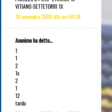
VITIANO-SETTETORRI 1X
26 novembre 2009 alle ore 09:38
Anonimo ha detto...
1
1
2
1x
2
1
12
tardu