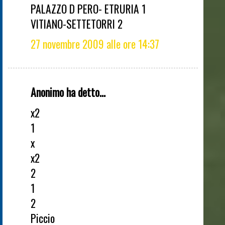
PALAZZO D PERO- ETRURIA 1
VITIANO-SETTETORRI 2
27 novembre 2009 alle ore 14:37
Anonimo ha detto...
x2
1
x
x2
2
1
2
Piccio