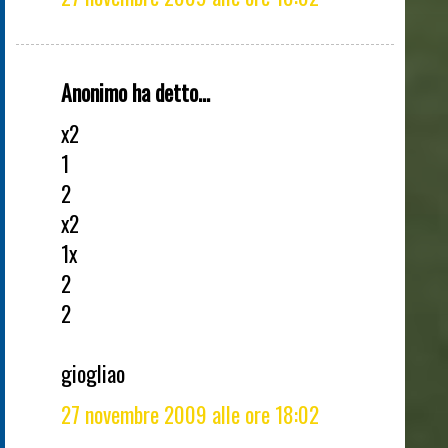
Anonimo ha detto...
x2
1
2
x2
1x
2
2
giogliao
27 novembre 2009 alle ore 18:02