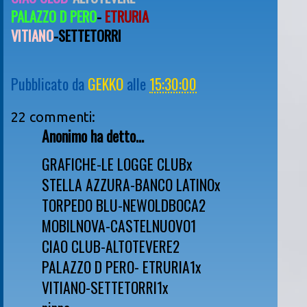
PALAZZO D PERO
-
ETRURIA
VITIANO
-SETTETORRI
Pubblicato da
GEKKO
alle
15:30:00
22 commenti:
Anonimo ha detto...
GRAFICHE-LE LOGGE CLUBx
STELLA AZZURA-BANCO LATINOx
TORPEDO BLU-NEWOLDBOCA2
MOBILNOVA-CASTELNUOVO1
CIAO CLUB-ALTOTEVERE2
PALAZZO D PERO- ETRURIA1x
VITIANO-SETTETORRI1x