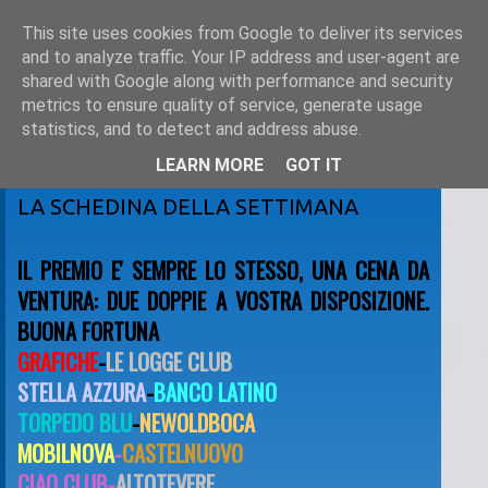
This site uses cookies from Google to deliver its services
and to analyze traffic. Your IP address and user-agent are
shared with Google along with performance and security
metrics to ensure quality of service, generate usage
statistics, and to detect and address abuse.
LEARN MORE
GOT IT
mercoledì 25 novembre 2009
LA SCHEDINA DELLA SETTIMANA
IL PREMIO E' SEMPRE LO STESSO, UNA CENA DA
VENTURA: DUE DOPPIE A VOSTRA DISPOSIZIONE.
BUONA FORTUNA
GRAFICHE
-
LE LOGGE CLUB
STELLA AZZURA
-
BANCO LATINO
TORPEDO BLU
-
NEWOLDBOCA
MOBILNOVA
-
CASTELNUOVO
CIAO CLUB-
ALTOTEVERE