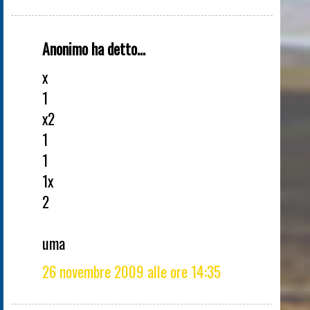
Anonimo ha detto...
x
1
x2
1
1
1x
2
uma
26 novembre 2009 alle ore 14:35