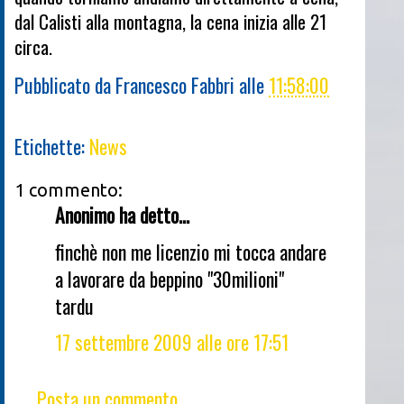
dal Calisti alla montagna, la cena inizia alle 21
circa.
Pubblicato da
Francesco Fabbri
alle
11:58:00
Etichette:
News
1 commento:
Anonimo ha detto...
finchè non me licenzio mi tocca andare
a lavorare da beppino "30milioni"
tardu
17 settembre 2009 alle ore 17:51
Posta un commento