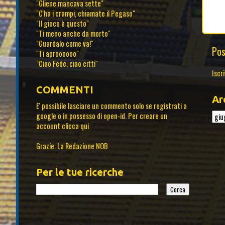
"Gliene mancava sette"
"C'ha i crampi, chiamate il Pegaso"
"Il gioco è questo"
"Ti meno anche da morto"
"Guardalo come va!"
Pos
"Ti aproooooo"
"Ciao Fede, ciao citti"
Iscri
COMMENTI
Ar
E' possibile lasciare un commento solo se registrati a
google o in possesso di open-id. Per creare un
account
clicca qui
Grazie. La Redazione NOB
Per le tue ricerche