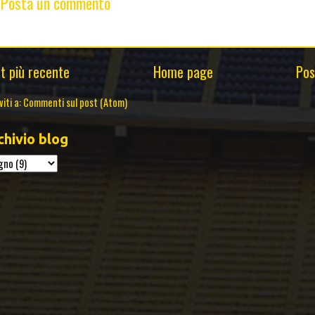
Posta un commento
t più recente
Home page
Pos
viti a:
Commenti sul post (Atom)
chivio blog