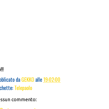
!!!
bblicato da
GEKKO
alle
19:02:00
ichette:
Telepaolo
ssun commento: