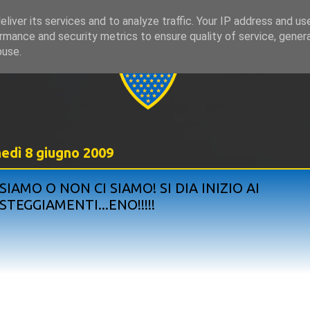
liver its services and to analyze traffic. Your IP address and us
rmance and security metrics to ensure quality of service, gene
999
buse.
nedì 8 giugno 2009
 SIAMO O NON CI SIAMO! SI DIA INIZIO AI
STEGGIAMENTI...ENO!!!!!