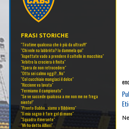
FRASI STORICHE
"Tiratime qualcosa che è più da ultras!!!"
"Chi vole na labbrèta? Io dammela qui"
"Aspettate vado a prendere il coltello in macchina"
"Arbitro la crociera è finita"
"Spera de non retrocedere"
"Otto sei calmo oggi?...No"
"Col cucchiaio mangiaci il dolce"
eno
"Riccione va lavata"
"Fermiamo il campionato"
Pu
"Se ve succede qualcosa a me non me ne frega
Et
niente!"
"Pronto Babbo...siamo a Bibbiena"
"Il mio sogno è fare gol di mano"
Ne
"Squadra itinerante"
"Mi ha detto Alfieri"