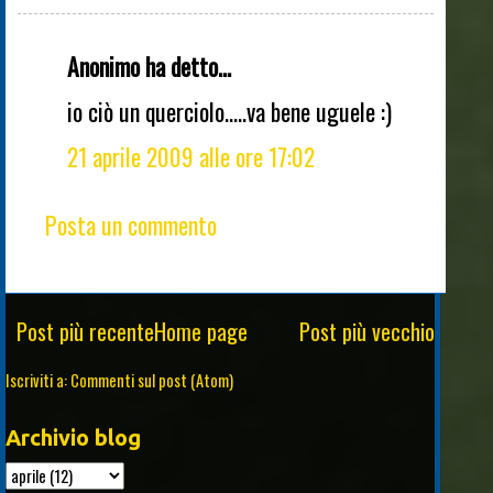
Anonimo ha detto...
io ciò un querciolo.....va bene uguele :)
21 aprile 2009 alle ore 17:02
Posta un commento
Post più recente
Home page
Post più vecchio
Iscriviti a:
Commenti sul post (Atom)
Archivio blog