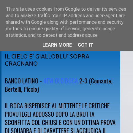
This site uses cookies from Google to deliver its services
and to analyze traffic. Your IP address and user-agent are
shared with Google along with performance and security
metrics to ensure quality of service, generate usage
statistics, and to detect and address abuse.
LEARN MORE
GOT IT
domenica 5 aprile 2009
IL CIELO E' GIALLOBLU' SOPRA
GRAGNANO
BANCO LATINO -
NEW OLD BOCA
2-3 (Comante,
Bertelli, Piccio)
IL BOCA RISPEDISCE AL MITTENTE LE CRITICHE
PIOVUTEGLI ADDOSSO DOPO LA BRUTTA
SCONFITTA COL CHIUSI E CON UN'OTTIMA PROVA
DI SQUADRA E DI CARATTERE SI AGGIUDICA IL