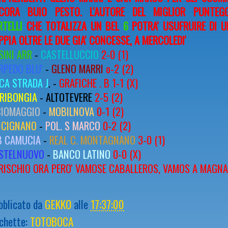
CORA BUIO PESTO. L'AUTORE DEL MIGLIOR PUNTE
RTELLI
CHE TOTALIZZA UN BEL
6
POTRA' USUFRUIRE DI U
PPIA OLTRE LE DUE GIA' CONCESSE, A MERCOLEDI'
SINI ARR
-
CASTELLUCCIO
2-0 (1)
RPEDO BLU'
-
GLENO MARRI
o-2 (2)
CA STRADA J
. -
GRAFICHE . B 1-1 (X)
 RIBONGIA
- ALTOTEVERE
2-5 (2)
CIOMAGGIO
-
MOBILNOVA
0-1 (2)
ICIGNANO
-
POL. S MARCO
0-2 (2)
B CAMUCIA
-
REAL C. MONTAGNANO
3-0 (1)
STELNUOVO
-
BANCO LATINO
0-0 (X)
 RISCHIO ORA PERO' VAMOSE CABALLEROS, VAMOS A MAGNA
bblicato da
GEKKO
alle
17:37:00
ichette:
TOTOBOCA