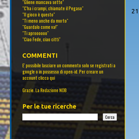
"Gliene mancava sette"
"C'ha i crampi, chiamate il Pegaso"
21
"Il gioco è questo"
"Ti meno anche da morto"
"Guardalo come va!"
"Ti aproooooo"
"Ciao Fede, ciao citti"
COMMENTI
E' possibile lasciare un commento solo se registrati a
google o in possesso di open-id. Per creare un
account
clicca qui
Grazie. La Redazione NOB
Per le tue ricerche