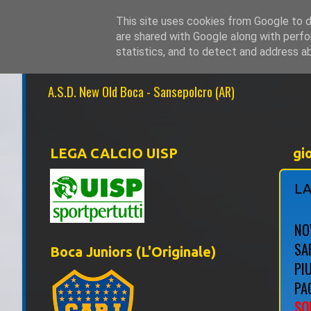
This site uses cookies from Google to de
are shared with Google along with perfo
NEW OLD BOCA 1
statistics, and to detect and address a
A.S.D. New Old Boca - Sansepolcro (AR)
LEGA CALCIO UISP
gi
LA
NO
SA
Boca Juniors (L'Originale)
PI
PAG
SO