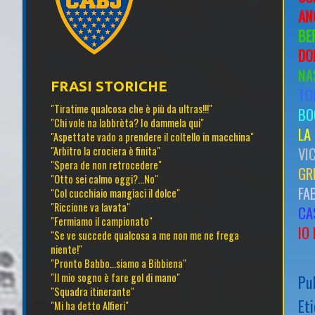
AN
BE
DO
NA
FRASI STORICHE
TO
"Tiratime qualcosa che è più da ultras!!!"
BO
"Chi vole na labbrèta? Io dammela qui"
LA
"Aspettate vado a prendere il coltello in macchina"
VI
"Arbitro la crociera è finita"
"Spera de non retrocedere"
GR
"Otto sei calmo oggi?...No"
FA
"Col cucchiaio mangiaci il dolce"
"Riccione va lavata"
CA
"Fermiamo il campionato"
IO
"Se ve succede qualcosa a me non me ne frega
niente!"
"Pronto Babbo...siamo a Bibbiena"
"Il mio sogno è fare gol di mano"
Pu
"Squadra itinerante"
Et
"Mi ha detto Alfieri"