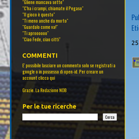
"Gliene mancava sette"
"C'ha i crampi, chiamate il Pegaso"
"Il gioco è questo"
Pu
"Ti meno anche da morto"
Et
"Guardalo come va!"
"Ti aproooooo"
"Ciao Fede, ciao citti"
25
COMMENTI
E' possibile lasciare un commento solo se registrati a
google o in possesso di open-id. Per creare un
account
clicca qui
Grazie. La Redazione NOB
Per le tue ricerche