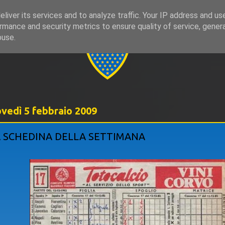
liver its services and to analyze traffic. Your IP address and us
rmance and security metrics to ensure quality of service, gene
999
buse.
ovedì 5 febbraio 2009
 SCHEDINA DELLA SETTIMANA