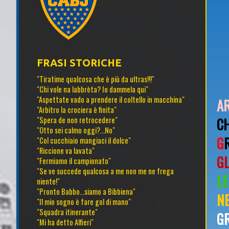
FRASI STORICHE
"Tiratime qualcosa che è più da ultras!!!"
"Chi vole na labbrèta? Io dammela qui"
"Aspettate vado a prendere il coltello in macchina"
AR
"Arbitro la crociera è finita"
CH
"Spera de non retrocedere"
"Otto sei calmo oggi?...No"
G
"Col cucchiaio mangiaci il dolce"
"Riccione va lavata"
G
"Fermiamo il campionato"
"Se ve succede qualcosa a me non me ne frega
LE
niente!"
"Pronto Babbo...siamo a Bibbiena"
N
"Il mio sogno è fare gol di mano"
"Squadra itinerante"
G
"Mi ha detto Alfieri"