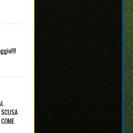
ggio!!!!
AL
A SCUSA
A COME