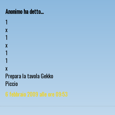
Anonimo ha detto...
1
x
1
x
1
1
x
Prepara la tavola Gekko
Piccio
6 febbraio 2009 alle ore 09:53