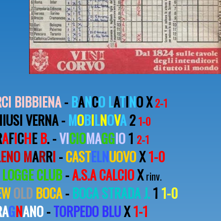
CI BIBBIENA
-
B
A
N
C
O
L
A
T
I
N
O X
2-1
IUSI VERNA -
M
O
B
I
L
N
O
V
A
2
1-0
R
A
F
I
C
H
E
B
. -
VI
CIO
MA
GG
IO
1
2-1
LENO
M
A
R
R
I
-
CAST
ELN
UOVO
X
1-0
 LOGGE CLUB
-
A.S.A CALCIO
X
rinv.
EW
OLD
BOCA
-
BOCA STRADA J.
1
1
-0
RA
G
N
ANO
-
TORPEDO BLU
X
1-1