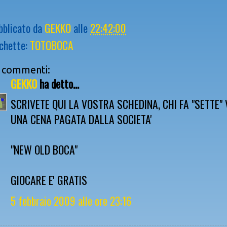
bblicato da
GEKKO
alle
22:42:00
ichette:
TOTOBOCA
 commenti:
GEKKO
ha detto...
SCRIVETE QUI LA VOSTRA SCHEDINA, CHI FA "SETTE" 
UNA CENA PAGATA DALLA SOCIETA'
"NEW OLD BOCA"
GIOCARE E' GRATIS
5 febbraio 2009 alle ore 23:16