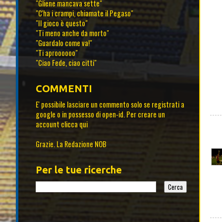
"Gliene mancava sette"
"C'ha i crampi, chiamate il Pegaso"
"Il gioco è questo"
"Ti meno anche da morto"
"Guardalo come va!"
"Ti aproooooo"
"Ciao Fede, ciao citti"
COMMENTI
E' possibile lasciare un commento solo se registrati a
google o in possesso di open-id. Per creare un
account
clicca qui
Grazie. La Redazione NOB
Per le tue ricerche