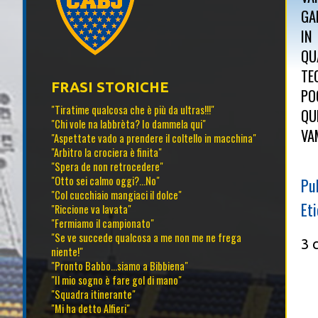
GA
IN
QU
TE
FRASI STORICHE
PO
"Tiratime qualcosa che è più da ultras!!!"
QU
"Chi vole na labbrèta? Io dammela qui"
VA
"Aspettate vado a prendere il coltello in macchina"
"Arbitro la crociera è finita"
"Spera de non retrocedere"
"Otto sei calmo oggi?...No"
Pu
"Col cucchiaio mangiaci il dolce"
Et
"Riccione va lavata"
"Fermiamo il campionato"
"Se ve succede qualcosa a me non me ne frega
3 
niente!"
"Pronto Babbo...siamo a Bibbiena"
"Il mio sogno è fare gol di mano"
"Squadra itinerante"
"Mi ha detto Alfieri"