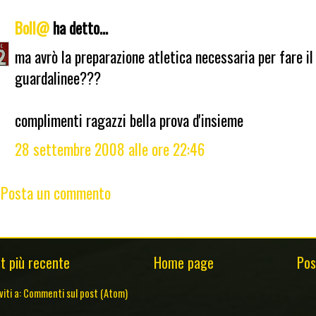
Boll@
ha detto...
ma avrò la preparazione atletica necessaria per fare il
guardalinee???
complimenti ragazzi bella prova d'insieme
28 settembre 2008 alle ore 22:46
Posta un commento
t più recente
Home page
Pos
viti a:
Commenti sul post (Atom)