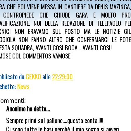
RA CHE POI VIENE MESSA IN CANTIERE DA DENIS MAZINGA,
 CONTROPIEDE CHE CHIUDE GARA E MOLTO PROB
ALIFICAZIONE. NOI DELLA REDAZIONE DI TELEPAOLO P
CNICI NON ERAVAMO SUL POSTO MA LE NOTIZIE GI
GGIOLA NON FANNO ALTRO CHE CONFERMARCI LE POTENZ
ESTA SQUADRA, AVANTI COSI BOCA... AVANTI COSI!
MOSE COL COMMENTOS VAMOSE
bblicato da
GEKKO
alle
22:29:00
ichette:
News
commenti:
Anonimo ha detto...
Sempre primi sul pallone....questo conta!!!!!
Ci sono tutte le basi perchè il mio sogno si avveri.