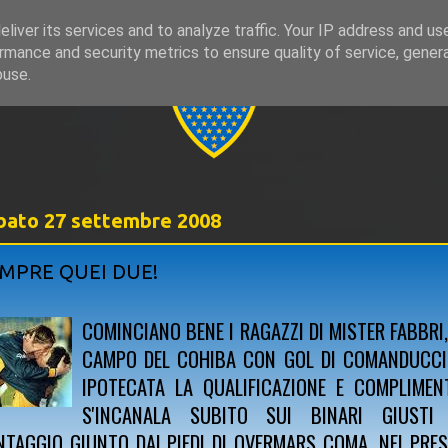
liver its services and to analyze traffic. Your IP address and us
rmance and security metrics to ensure quality of service, gene
999
buse.
bato 27 settembre 2008
MPRE QUEI DUE!
COMINCIANO BENE I RAGAZZI DI MISTER FABBRI
CAMPO DEL COHIBA CON GOL DI COMANDUCCI
IPOTECATA LA QUALIFICAZIONE E COMPLIMEN
S'INCANALA SUBITO SUI BINARI GIUSTI
NTAGGIO GIUNTO DAI PIEDI DI OVERMARS COMA, NEI PRESS