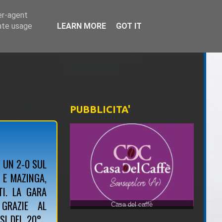
er-agent
rate usage
LEARN MORE
GOT IT
PUBBLICITA'
, UN 2-0 SUL
 E MAZINGA,
TI. LA GARA
 GRAZIE AL
I DEL 20° ,