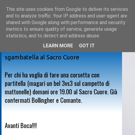
This site uses cookies from Google to deliver its services
and to analyze traffic. Your IP address and user-agent are
shared with Google along with performance and security
metrics to ensure quality of service, generate usage
statistics, and to detect and address abuse.
LEARN MORE
GOT IT
martedì 27 maggio 2008
sgambatella al Sacro Cuore
Per chi ha voglia di fare una corsetta con
partitella (magari un bel 3vs3 sul campetto di
mattonelle) domani ore 19.00 al Sacro Cuore. Già
confermati Bollingher e Comante.
Avanti Boca!!!!