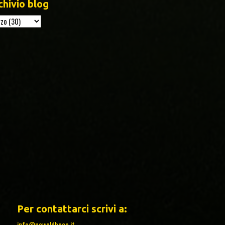
chivio blog
Per contattarci scrivi a:
info@newoldboca.it