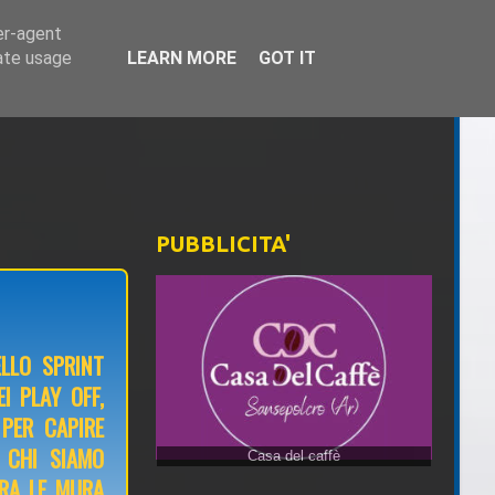
er-agent
rate usage
LEARN MORE
GOT IT
PUBBLICITA'
LLO SPRINT
I PLAY OFF,
 PER CAPIRE
 CHI SIAMO
TRA LE MURA