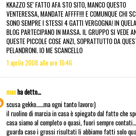
KKAZZO SE' FATTO AFA STO SITO, MANCO QUESTO
VENTERESSA, MANDATE AFFFF!!!! E COMUNQUE CHI SC
SONO SEMPRE I STESSI 4 GATTI VERGOGNA! IN QUELA
BLOG PARTECIPANO IN MASSA. IL GRUPPO SI VEDE A
QUESTE PICCOLE COSE ANZI, SOPRATTUTTO DA QUES
PELANDRONI. IO ME SCANCELLO
1 aprile 2008 alle ore 16:46
max
ha detto...
scusa gekko......ma ogni tanto lavoro:)
il ruolino di marcia in casa è spiegato dal fatto che sp
casa siamo al completo o quasi, fuori sempre contati...
guarda caso i grossi risultati li abbiamo fatti solo qu