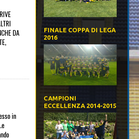
RIVE
LTRI
FINALE COPPA DI LEGA
NCHE DA
2016
TE,
CAMPIONI
ECCELLENZA 2014-2015
esso in
.e
ando