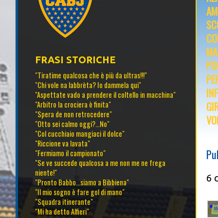
AM
SC
CO
MA
FRASI STORICHE
PO
"Tiratime qualcosa che è più da ultras!!!"
PE
"Chi vole na labbrèta? Io dammela qui"
IN
"Aspettate vado a prendere il coltello in macchina"
GI
"Arbitro la crociera è finita"
"Spera de non retrocedere"
VO
"Otto sei calmo oggi?...No"
"Col cucchiaio mangiaci il dolce"
"Riccione va lavata"
Pu
"Fermiamo il campionato"
"Se ve succede qualcosa a me non me ne frega
niente!"
6 
"Pronto Babbo...siamo a Bibbiena"
"Il mio sogno è fare gol di mano"
"Squadra itinerante"
"Mi ha detto Alfieri"