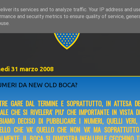
liver its services and to analyze traffic. Your IP address and us
rmance and security metrics to ensure quality of service, gene
999
buse.
nedì 31 marzo 2008
MERI DA NEW OLD BOCA?
TRE GARE DAL TERMINE E SOPRATTUTTO, IN ATTESA DE
NALE CHE SI RIVELERA' PIU' CHE IMPORTANTE IN VISTA DE
BIAMO DECISO DI PUBBLICARE I NUMERI, QUELLI VERI,
ELLO CHE VA' QUELLO CHE NON VA' MA SOPRATTUTTO
ALMENTE. IL BOCA SI DIMOSTRA INFALLIBILE CECCHINO 