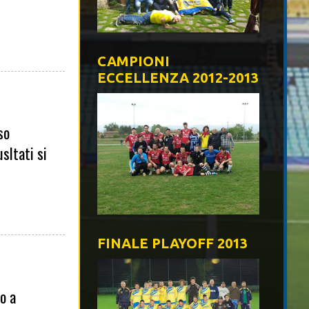
CAMPIONI
ECCELLENZA 2012-2013
so
sltati si
FINALE PLAYOFF 2013
to a