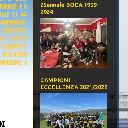
25ennale BOCA 1999-
PAREGGI E 0
2024
TALE DI 44
AMPIONATO.
 DISPUTATE,
I, IL TUTTO
 SCONFITTE.
 NELL'ALTRO
IMANGONO, A
CAMPIONI
ECCELLENZA 2021/2022
 KE