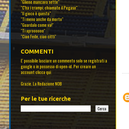
"Gliene mancava sette"
"C'ha i crampi, chiamate il Pegaso"
"Il gioco è questo"
"Ti meno anche da morto"
"Guardalo come va!"
"Ti aproooooo"
"Ciao Fede, ciao citti"
COMMENTI
E' possibile lasciare un commento solo se registrati a
google o in possesso di open-id. Per creare un
account
clicca qui
Grazie. La Redazione NOB
Per le tue ricerche