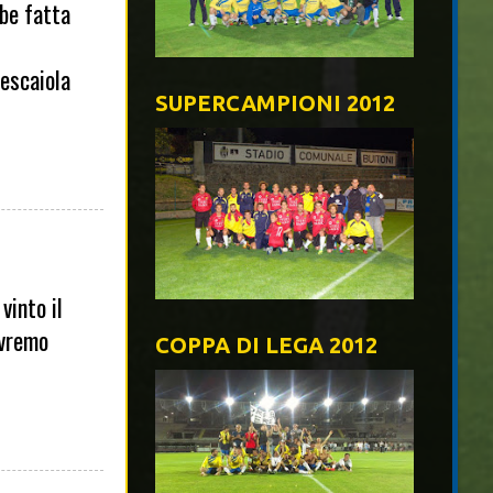
be fatta
pescaiola
SUPERCAMPIONI 2012
vinto il
ovremo
COPPA DI LEGA 2012