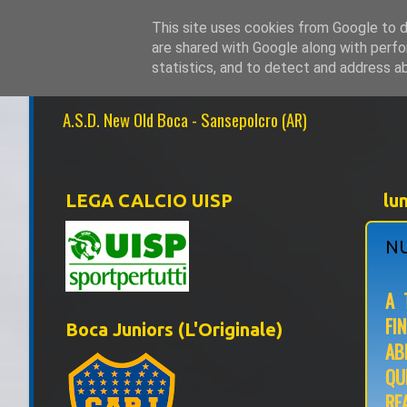
This site uses cookies from Google to de
are shared with Google along with perfo
NEW OLD BOCA 1
statistics, and to detect and address a
A.S.D. New Old Boca - Sansepolcro (AR)
LEGA CALCIO UISP
lu
NU
A 
FI
Boca Juniors (L'Originale)
AB
QU
RE