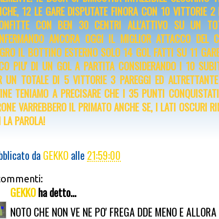
ICHE, 12 LE GARE DISPUTATE FINORA CON 10 VITTORIE 2 
ONFITTE CON BEN 30 CENTRI ALL'ATTIVO SU UN TO
NFERMANDO ANCORA OGGI IL MIGLIOR ATTACCO DEL C
GRO IL BOTTINO ESTERNO SOLO 14 GOL FATTI SU 11 GARE
CO PIU' DI UN GOL A PARTITA CONSIDERANDO I 10 SUBIT
R UN TOTALE DI 5 VITTORIE 3 PAREGGI ED ALTRETTANTE
FINE TENIAMO A PRECISARE CHE I 35 PUNTI CONQUISTATI,
RONE VARREBBERO IL PRIMATO ANCHE SE, I LATI OSCURI R
I LA PAROLA!
bblicato da
GEKKO
alle
21:59:00
commenti:
GEKKO
ha detto...
NOTO CHE NON VE NE PO' FREGA DDE MENO E ALLORA