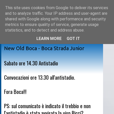
This site uses cookies from Google to deliver its services
and to analyze traffic. Your IP address and user-agent are
shared with Google along with performance and security
metrics to ensure quality of service, generate usage
statistics, and to detect and address abuse.
LEARN MORE
GOT IT
giovedì 27 marzo 2008
New Old Boca - Boca Strada Junior
Sabato ore 14.30 Antistadio
Convocazioni ore 13.30 all'antistadio.
Fora Boca!!!
PS: sul comunicato è indicato il trebbio e non
l'antistadio è stata avvisata la uisp Ricci?