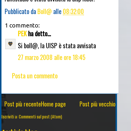
Pubblicato da
Boll@
alle
08:32:00
1 commento:
PEK
ha detto...
Si boll@, la UISP è stata avvisata
27 marzo 2008 alle ore 18:45
Posta un commento
Post più recente
Home page
Post più vecchio
Iscriviti a:
Commenti sul post (Atom)