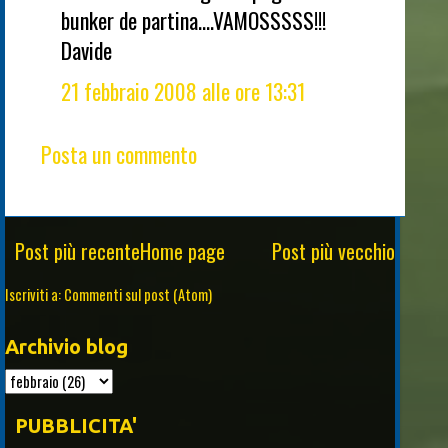
bunker de partina....VAMOSSSSS!!!
Davide
21 febbraio 2008 alle ore 13:31
Posta un commento
Post più recente
Home page
Post più vecchio
Iscriviti a:
Commenti sul post (Atom)
Archivio blog
PUBBLICITA'