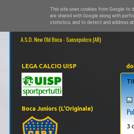
This site uses cookies from Google to de
are shared with Google along with perfo
NEW OLD BOCA 1
statistics, and to detect and address a
A.S.D. New Old Boca - Sansepolcro (AR)
LEGA CALCIO UISP
do
TI
Boca Juniors (L'Originale)
Pu
3 