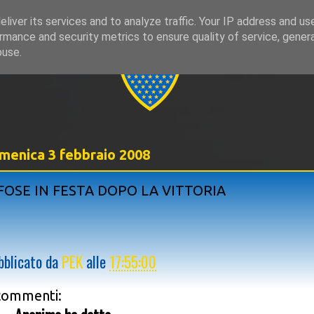
liver its services and to analyze traffic. Your IP address and us
rmance and security metrics to ensure quality of service, gene
999
buse.
menica 3 febbraio 2008
FOSE IN FESTA DOPO LA VITTORIA
bblicato da
PEK
alle
17:55:00
commenti: