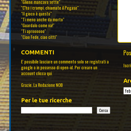
"Gliene mancava sette"
"C'ha i crampi, chiamate il Pegaso"
"Il gioco è questo"
"Ti meno anche da morto"
"Guardalo come va!"
"Ti aproooooo"
"Ciao Fede, ciao citti"
Pos
COMMENTI
E' possibile lasciare un commento solo se registrati a
Iscri
google o in possesso di open-id. Per creare un
account
clicca qui
Ar
Grazie. La Redazione NOB
Per le tue ricerche