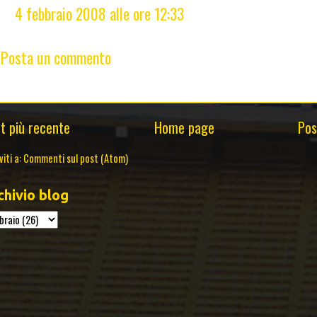
4 febbraio 2008 alle ore 12:33
Posta un commento
t più recente
Home page
Pos
viti a:
Commenti sul post (Atom)
chivio blog