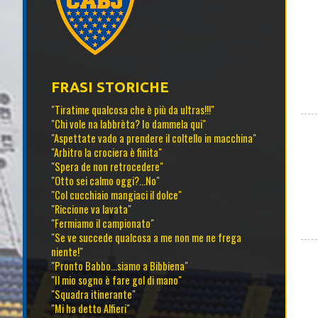
FRASI STORICHE
"Tiratime qualcosa che è più da ultras!!!"
"Chi vole na labbrèta? Io dammela qui"
"Aspettate vado a prendere il coltello in macchina"
"Arbitro la crociera è finita"
"Spera de non retrocedere"
"Otto sei calmo oggi?...No"
"Col cucchiaio mangiaci il dolce"
"Riccione va lavata"
"Fermiamo il campionato"
"Se ve succede qualcosa a me non me ne frega
niente!"
"Pronto Babbo...siamo a Bibbiena"
"Il mio sogno è fare gol di mano"
"Squadra itinerante"
"Mi ha detto Alfieri"