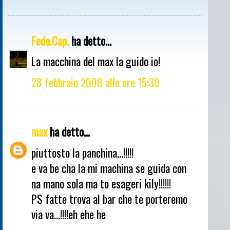
Fede.Cap.
ha detto...
La macchina del max la guido io!
28 febbraio 2008 alle ore 15:30
max
ha detto...
piuttosto la panchina...!!!!!
e va be cha la mi machina se guida con
na mano sola ma to esageri kily!!!!!!
PS fatte trova al bar che te porteremo
via va...!!!!eh ehe he