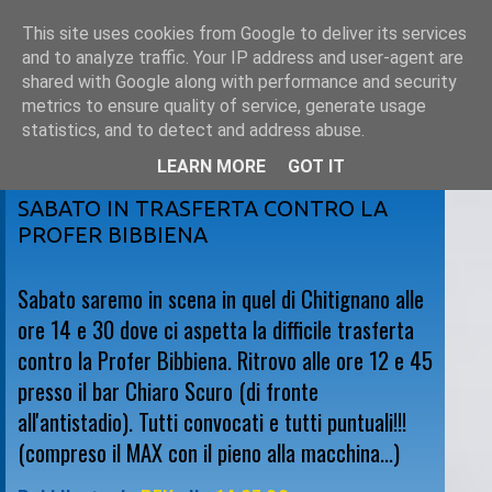
This site uses cookies from Google to deliver its services
and to analyze traffic. Your IP address and user-agent are
shared with Google along with performance and security
metrics to ensure quality of service, generate usage
statistics, and to detect and address abuse.
LEARN MORE
GOT IT
giovedì 28 febbraio 2008
SABATO IN TRASFERTA CONTRO LA
PROFER BIBBIENA
Sabato saremo in scena in quel di Chitignano alle
ore 14 e 30 dove ci aspetta la difficile trasferta
contro la Profer Bibbiena. Ritrovo alle ore 12 e 45
presso il bar Chiaro Scuro (di fronte
all'antistadio). Tutti convocati e tutti puntuali!!!
(compreso il MAX con il pieno alla macchina...)