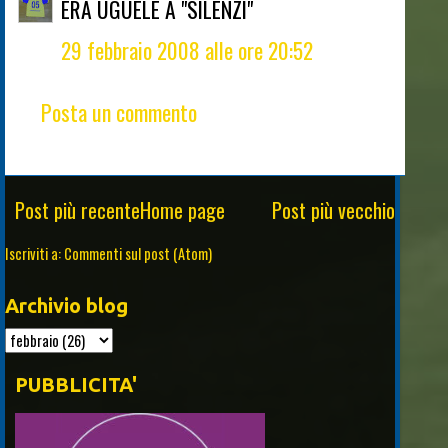
ERA UGUELE A "SILENZI"
29 febbraio 2008 alle ore 20:52
Posta un commento
Post più recente
Home page
Post più vecchio
Iscriviti a:
Commenti sul post (Atom)
Archivio blog
PUBBLICITA'