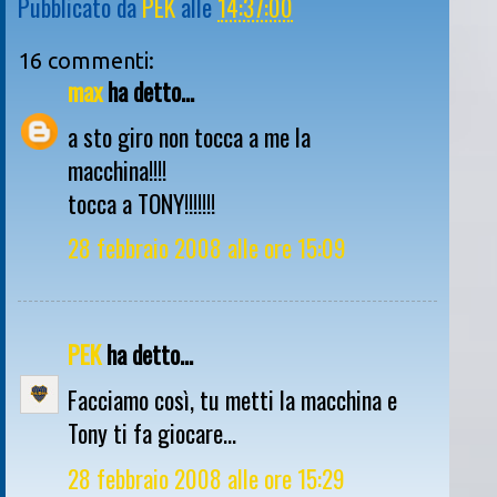
Pubblicato da
PEK
alle
14:37:00
16 commenti:
max
ha detto...
a sto giro non tocca a me la
macchina!!!!
tocca a TONY!!!!!!!
28 febbraio 2008 alle ore 15:09
PEK
ha detto...
Facciamo così, tu metti la macchina e
Tony ti fa giocare...
28 febbraio 2008 alle ore 15:29