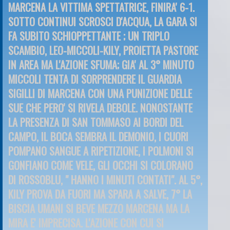
MARCENA LA VITTIMA SPETTATRICE, FINIRA' 6-1.
SOTTO CONTINUI SCROSCI D'ACQUA, LA GARA SI
FA SUBITO SCHIOPPETTANTE ; UN TRIPLO
SCAMBIO, LEO-MICCOLI-KILY, PROIETTA PASTORE
IN AREA MA L'AZIONE SFUMA; GIA' AL 3° MINUTO
MICCOLI TENTA DI SORPRENDERE IL GUARDIA
SIGILLI DI MARCENA CON UNA PUNIZIONE DELLE
SUE CHE PERO' SI RIVELA DEBOLE. NONOSTANTE
LA PRESENZA DI SAN TOMMASO AI BORDI DEL
CAMPO, IL BOCA SEMBRA IL DEMONIO, I CUORI
POMPANO SANGUE A RIPETIZIONE, I POLMONI SI
GONFIANO COME VELE, GLI OCCHI SI COLORANO
DI ROSSOBLU, " HANNO I MINUTI CONTATI". AL 5°,
KILY PROVA DA FUORI MA SPARA A SALVE, 7° LA
BISCIA UMANI SI BEVE MEZZO MARCENA MA LA
MIRA E' IMPRECISA. L'AZIONE CON CUI SI