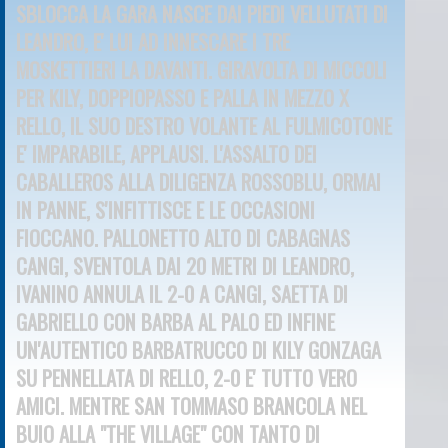
SBLOCCA LA GARA NASCE DAI PIEDI VELLUTATI DI
LEANDRO, E' LUI AD INNESCARE I TRE
MOSKETTIERI LA DAVANTI. GIRAVOLTA DI MICCOLI
PER KILY, DOPPIOPASSO E PALLA IN MEZZO X
RELLO,
IL SUO DESTRO VOLANTE AL FULMICOTONE
E' IMPARABILE, APPLAUSI. L'ASSALTO DEI
CABALLEROS ALLA DILIGENZA ROSSOBLU, ORMAI
IN PANNE, S'INFITTISCE E LE OCCASIONI
FIOCCANO. PALLONETTO ALTO DI CABAGNAS
CANGI, SVENTOLA DAI 20 METRI DI LEANDRO,
IVANINO ANNULA IL 2-0 A CANGI, SAETTA DI
GABRIELLO CON BARBA AL PALO ED INFINE
UN'AUTENTICO BARBATRUCCO DI KILY GONZAGA
SU PENNELLATA DI RELLO, 2-0 E' TUTTO VERO
AMICI. MENTRE SAN TOMMASO BRANCOLA NEL
BUIO ALLA "THE VILLAGE" CON TANTO DI