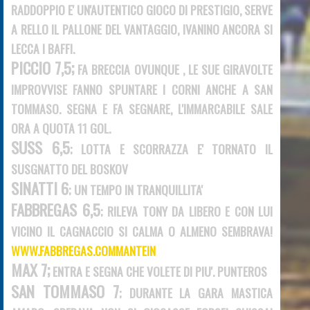
RADDOPPIO E' UN'AUTENTICO GIOCO DI PRESTIGIO, SERVE
A RELLO IL PALLONE DEL VANTAGGIO, IVANINO ANCORA SI
LECCA I BAFFI.
PICCIO 7,5;
FA BRECCIA OVUNQUE , LE SUE GIRAVOLTE
IMPROVVISE FANNO SPUNTARE I CORNI ANCHE A SAN
TOMMASO. SEGNA E FA SEGNARE, L'IMMARCABILE SALE
ORA A QUOTA
11
GOL.
SUSS 6,5
; LOTTA E SCORRAZZA E' TORNATO IL
SUSGNATTO DEL BOSKOV
SINATTI 6
; UN TEMPO IN TRANQUILLITA'
FABBREGAS 6,5
; RILEVA TONY DA LIBERO E CON LUI
VICINO IL CAGNACCIO SI CALMA O ALMENO SEMBRAVA!
WWW.FABBREGAS.COMMANTEIN
MAX 7;
ENTRA E SEGNA CHE VOLETE DI PIU'. PUNTEROS
SAN TOMMASO 7
; DURANTE LA GARA MASTICA