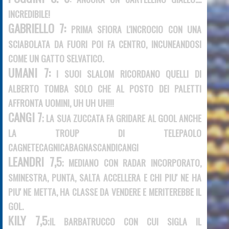
INCREDIBILE!
GABRIELLO 7:
PRIMA SFIORA L'INCROCIO CON UNA
SCIABOLATA DA FUORI POI FA CENTRO, INCUNEANDOSI
COME UN GATTO SELVATICO.
UMANI 7:
I SUOI SLALOM RICORDANO QUELLI DI
ALBERTO TOMBA SOLO CHE AL POSTO DEI PALETTI
AFFRONTA UOMINI, UH UH UH!!!
CANGI 7
; LA SUA ZUCCATA FA GRIDARE AL GOOL ANCHE
LA TROUP DI TELEPAOLO
CAGNETECAGNICABAGNASCANDICANGI
LEANDRI 7,5
; MEDIANO CON RADAR INCORPORATO,
SMINESTRA, PUNTA, SALTA ACCELLERA E CHI PIU' NE HA
PIU' NE METTA, HA CLASSE DA VENDERE E MERITEREBBE IL
GOL.
KILY 7,5
;IL BARBATRUCCO CON CUI SIGLA IL