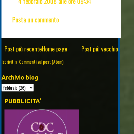
4 febbraio 2008 alle ore 09:34
Posta un commento
Post più recente
Home page
Post più vecchio
Iscriviti a:
Commenti sul post (Atom)
Archivio blog
PUBBLICITA'