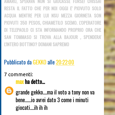
AMARO, SPERAVA NON SI GIOCASSE FORSE! CHISSA!
RESTA IL FATTO CHE PER NOI OGGI E' PIOVUTO SOLO
ACQUA MENTRE PER LUI NSU MEZZA GIORNETA SON
PIOVUTI 350 PESOS, CHIAMETILO SCEMO. L'OPERATORE
DI TELEPAOLO CI STA INFORMANDO PROPRIO ORA CHE
SAN TOMMASO SI TROVA ALLA BAJOUR , SPENDERA'
L'INTERO BOTTINO? DOMANI SAPREMO
Pubblicato da
GEKKO
alle
20:22:00
7 commenti:
max
ha detto...
grande gekko....ma il voto a tony non va
bene......io avrei dato 3 come i minuti
giocati....ih ih ih