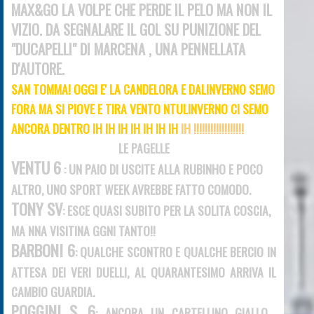
MAX&GO LA VOLPE CHE PERDE IL PELO MA NON IL
VIZIO. DA SEGNALARE IL GOL SU PUNIZIONE DEL
"DUCA
PELLI"
DI MARCENA
, UNA PENNELLATA
D'AUTORE.
SAN TOMMA! OGGI E' LA CANDELORA E DALINVERNO SEMO
FORA MA SI PIOVE E TIRA VENTO NTULINVERNO CI SEMO
ANCORA DENTRO IH IH IH IH IH IH IH
IH !!!!!!!!!!!!!!!!!!
LE PAGELLE
VENTU 6
: UN PAIO DI USCITE ALLA RUBINHO E POCO
ALTRO, UNO SPORT WEEK AVREBBE FATTO COMODO.
TONY SV
: ESCE QUASI SUBITO PER LA SOLITA COSCIA,
MA NNA VISITINA GGNI TANTO!!
BARBONI 6
: QUALCHE SCONTRO E QUALCHE BERCIO
IN
ATTESA DEI VERI DUELLI, AL QUARANTESIMO ARRIVA IL
CAMBIO GUARDIA.
POGGINI S. 6
: ANCORA UN CARTELLINO GIALLO....