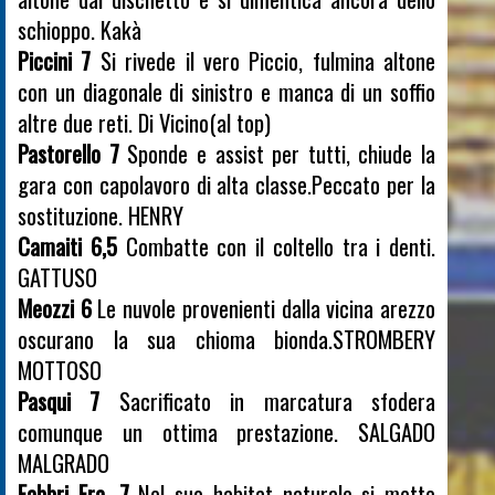
schioppo. Kakà
Piccini 7
Si rivede il vero Piccio, fulmina altone
con un diagonale di sinistro e manca di un soffio
altre due reti. Di Vicino(al top)
Pastorello 7
Sponde e assist per tutti, chiude la
gara con capolavoro di alta classe.Peccato per la
sostituzione. HENRY
Camaiti 6,5
Combatte con il coltello tra i denti.
GATTUSO
Meozzi 6
Le nuvole provenienti dalla vicina arezzo
oscurano la sua chioma bionda.STROMBERY
MOTTOSO
Pasqui 7
Sacrificato in marcatura sfodera
comunque un ottima prestazione. SALGADO
MALGRADO
Fabbri Fra. 7
Nel suo habitat naturale si mette