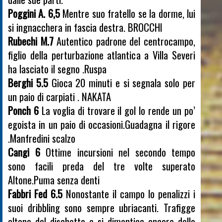
Poggini A. 6,5
Mentre suo fratello se la dorme, lui
si ingnacchera in fascia destra. BROCCHI
Rubechi M.7
Autentico padrone del centrocampo,
figlio della perturbazione atlantica a Villa Severi
ha lasciato il segno .Ruspa
Berghi 5.5
Gioca 20 minuti e si segnala solo per
un paio di carpiati . NAKATA
Ponch 6
La voglia di trovare il gol lo rende un po’
egoista in un paio di occasioni.Guadagna il rigore
.Manfredini scalzo
Cangi 6
Ottime incursioni nel secondo tempo
sono facili preda del tre volte superato
Altone.Puma senza denti
Fabbri Fed 6.5
Nonostante il campo lo penalizzi i
suoi dribbling sono sempre ubriacanti. Trafigge
altone dal dischetto e si dimentica ancora dello