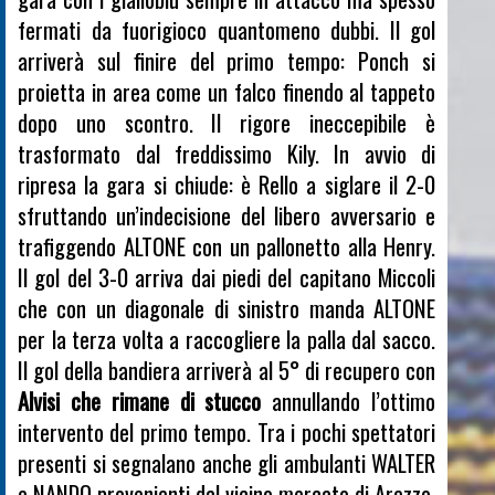
fermati da fuorigioco quantomeno dubbi. Il gol
arriverà sul finire del primo tempo: Ponch si
proietta in area come un falco finendo al tappeto
dopo uno scontro. Il rigore ineccepibile è
trasformato dal freddissimo Kily. In avvio di
ripresa la gara si chiude: è Rello a siglare il 2-0
sfruttando un’indecisione del libero avversario e
trafiggendo ALTONE con un pallonetto alla Henry.
Il gol del 3-0 arriva dai piedi del capitano Miccoli
che con un diagonale di sinistro manda ALTONE
per la terza volta a raccogliere la palla dal sacco.
Il gol della bandiera arriverà al 5° di recupero con
Alvisi che rimane di stucco
annullando l’ottimo
intervento del primo tempo. Tra i pochi spettatori
presenti si segnalano anche gli ambulanti WALTER
e NANDO provenienti dal vicino mercato di Arezzo.