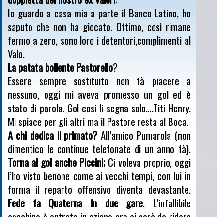
Io guardo a casa mia a parte il Banco Latino, ho
saputo che non ha giocato. Ottimo, così rimane
fermo a zero, sono loro i detentori,complimenti al
Valo.
La patata bollente Pastorello
?
Essere sempre sostituito non fà piacere a
nessuno, oggi mi aveva promesso un gol ed è
stato di parola. Gol cosi li segna solo….Titi Henry.
Mi spiace per gli altri ma il Pastore resta al Boca.
A chi dedica il primato?
All’amico Pumarola (non
dimentico le continue telefonate di un anno fà).
Torna al gol anche Piccini;
Ci voleva proprio, oggi
l’ho visto benone come ai vecchi tempi, con lui in
forma il reparto offensivo diventa devastante.
Fede fa Quaterna in due gare
. L’infallibile
cecchino è entrato in azione ora ci sarà da ridere