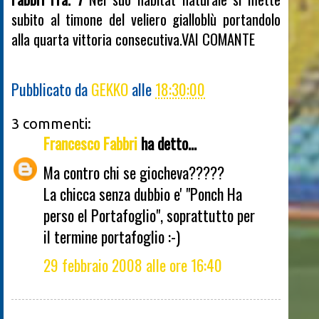
subito al timone del veliero gialloblù portandolo
alla quarta vittoria consecutiva.VAI COMANTE
Pubblicato da
GEKKO
alle
18:30:00
3 commenti:
Francesco Fabbri
ha detto...
Ma contro chi se giocheva?????
La chicca senza dubbio e' "Ponch Ha
perso el Portafoglio", soprattutto per
il termine portafoglio :-)
29 febbraio 2008 alle ore 16:40